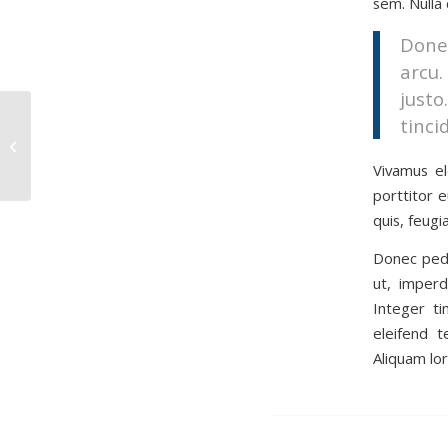
sem. Nulla
Donec
arcu.
justo
tinci
Entry with Audio
Vivamus el
porttitor e
quis, feugia
Donec pede 
ut, imperd
Integer ti
eleifend t
Aliquam lor