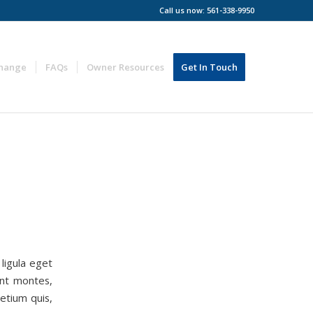
Call us now: 561-338-9950
change
FAQs
Owner Resources
Get In Touch
ligula eget
ent montes,
etium quis,