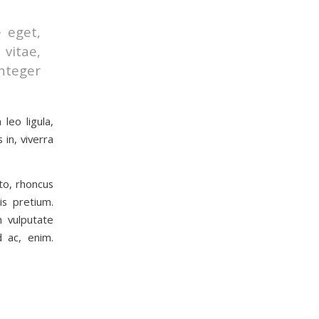
e eget,
 vitae,
nteger
leo ligula,
 in, viverra
sto, rhoncus
is pretium.
n vulputate
d ac, enim.