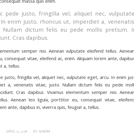
 consequat massa quis enim.
 pede justo, fringilla vel, aliquet nec, vulputat
 In enim justo, rhoncus ut, imperdiet a, venenatis
. Nullam dictum felis eu pede mollis pretium. I
dunt. Cras dapibus.
ementum semper nisi. Aenean vulputate eleifend tellus. Aenean 
u, consequat vitae, eleifend ac, enim. Aliquam lorem ante, dapibus
t a, tellus.
justo, fringilla vel, aliquet nec, vulputate eget, arcu. In enim ju
iet a, venenatis vitae, justo. Nullam dictum felis eu pede moll
ncidunt. Cras dapibus. Vivamus elementum semper nisi. Aenea
ellus. Aenean leo ligula, porttitor eu, consequat vitae, eleifen
em ante, dapibus in, viverra quis, feugiat a, tellus.
/
APRIL 17, 2018
BY
ADMIN